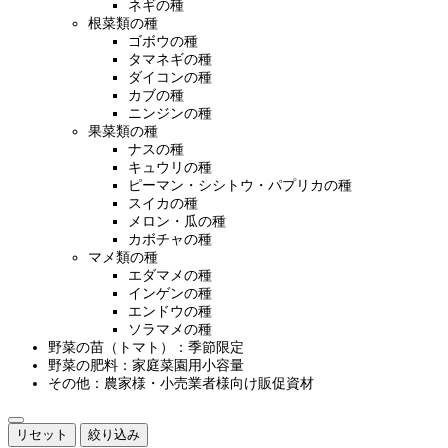
ネギの種
根菜類の種
ゴボウの種
タマネギの種
ダイコンの種
カブの種
ニンジンの種
果菜類の種
ナスの種
キュウリの種
ピーマン・シシトウ・パプリカの種
スイカの種
メロン・瓜の種
カボチャの種
マメ類の種
エダマメの種
インゲンの種
エンドウの種
ソラマメの種
野菜の苗（トマト）：季節限定
野菜の肥料：家庭菜園用小容量
その他：農家様・小売業者様向け販促資材
リセット
絞り込み