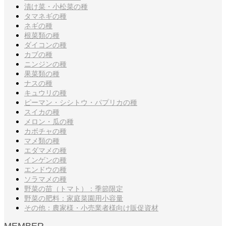
漬け菜・小松菜の種
タマネギの種
ネギの種
根菜類の種
ダイコンの種
カブの種
ニンジンの種
果菜類の種
ナスの種
キュウリの種
ピーマン・シシトウ・パプリカの種
スイカの種
メロン・瓜の種
カボチャの種
マメ類の種
エダマメの種
インゲンの種
エンドウの種
ソラマメの種
野菜の苗（トマト）：季節限定
野菜の肥料：家庭菜園用小容量
その他：農家様・小売業者様向け販促資材