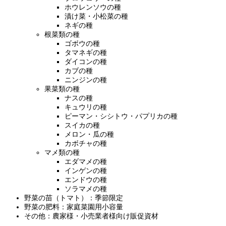
ホウレンソウの種
漬け菜・小松菜の種
ネギの種
根菜類の種
ゴボウの種
タマネギの種
ダイコンの種
カブの種
ニンジンの種
果菜類の種
ナスの種
キュウリの種
ピーマン・シシトウ・パプリカの種
スイカの種
メロン・瓜の種
カボチャの種
マメ類の種
エダマメの種
インゲンの種
エンドウの種
ソラマメの種
野菜の苗（トマト）：季節限定
野菜の肥料：家庭菜園用小容量
その他：農家様・小売業者様向け販促資材