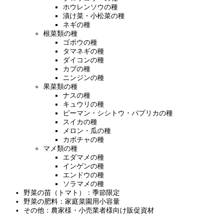
ホウレンソウの種
漬け菜・小松菜の種
ネギの種
根菜類の種
ゴボウの種
タマネギの種
ダイコンの種
カブの種
ニンジンの種
果菜類の種
ナスの種
キュウリの種
ピーマン・シシトウ・パプリカの種
スイカの種
メロン・瓜の種
カボチャの種
マメ類の種
エダマメの種
インゲンの種
エンドウの種
ソラマメの種
野菜の苗（トマト）：季節限定
野菜の肥料：家庭菜園用小容量
その他：農家様・小売業者様向け販促資材