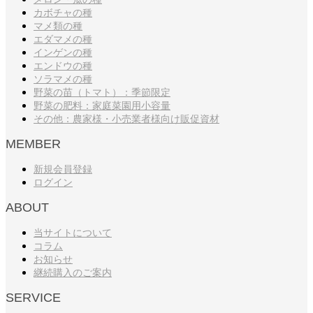
カボチャの種
マメ類の種
エダマメの種
インゲンの種
エンドウの種
ソラマメの種
野菜の苗（トマト）：季節限定
野菜の肥料：家庭菜園用小容量
その他：農家様・小売業者様向け販促資材
MEMBER
新規会員登録
ログイン
ABOUT
当サイトについて
コラム
お知らせ
継続購入のご案内
SERVICE