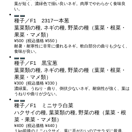
葉が短く、濃緑色で揃い良いネギ。肉厚でやわらかく食味良
い。
種子／F1 2317一本葱
葉菜類の種, ネギの種, 野菜の種（葉菜・根菜・
果菜・マメ類）
¥500
(税込価格
¥550
)
耐暑・耐寒性に非常に優れるネギ。軟白部分の曲りも少なく、
食味が良い。
種子／F1 黒宝葱
葉菜類の種, ネギの種, 野菜の種（葉菜・根菜・
果菜・マメ類）
¥300
(税込価格
¥330
)
濃緑葉。うねり・曲り、倒伏少ないネギ。耐病性が強く、葉は
うねりや曲りが少ない。
種子／F1 ミニサラ白菜
ハクサイの種, 葉菜類の種, 野菜の種（葉菜・根
菜・果菜・マメ類）
¥400
(税込価格
¥440
)
１kg前後のミニハクサイ。葉に毛がないのでサラダに最適。