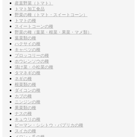
産直野菜（トマト）
トマト加工食品
野菜の種（トマト・スイートコーン）
トマトの種
スイートコーンの種
野菜の種（葉菜・根菜・果菜・マメ類）
葉菜類の種
ハクサイの種
キャベツの種
ブロッコリーの種
ホウレンソウの種
漬け菜・小松菜の種
タマネギの種
ネギの種
根菜類の種
ダイコンの種
カブの種
ニンジンの種
果菜類の種
ナスの種
キュウリの種
ピーマン・シシトウ・パプリカの種
スイカの種
メロン・瓜の種