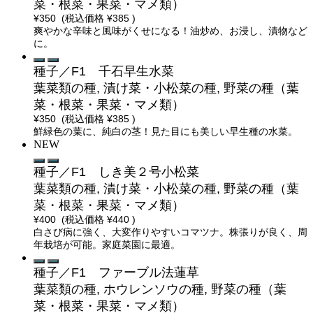
菜・根菜・果菜・マメ類）
¥350
(税込価格
¥385
)
爽やかな辛味と風味がくせになる！油炒め、お浸し、漬物など
に。
種子／F1 千石早生水菜
葉菜類の種, 漬け菜・小松菜の種, 野菜の種（葉
菜・根菜・果菜・マメ類）
¥350
(税込価格
¥385
)
鮮緑色の葉に、純白の茎！見た目にも美しい早生種の水菜。
NEW
種子／F1 しき美２号小松菜
葉菜類の種, 漬け菜・小松菜の種, 野菜の種（葉
菜・根菜・果菜・マメ類）
¥400
(税込価格
¥440
)
白さび病に強く、大変作りやすいコマツナ。株張りが良く、周
年栽培が可能。家庭菜園に最適。
種子／F1 ファーブル法蓮草
葉菜類の種, ホウレンソウの種, 野菜の種（葉
菜・根菜・果菜・マメ類）