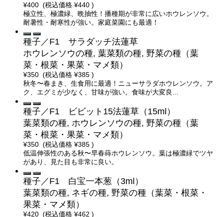
¥400
(税込価格
¥440
)
極立性、極濃緑、晩抽性！播種期が非常に広いホウレンソウ。
耐暑性・耐寒性が強い。家庭菜園にも最適！
種子／F1 サラダッチ法蓮草
ホウレンソウの種, 葉菜類の種, 野菜の種（葉
菜・根菜・果菜・マメ類）
¥350
(税込価格
¥385
)
秋冬〜春まき、生食用に最適！ニューサラダホウレンソウ。ア
ク、エグミが少なく、甘味が強い。食味が大変良...
種子／F1 ビビット15法蓮草（15ml）
葉菜類の種, ホウレンソウの種, 野菜の種（葉
菜・根菜・果菜・マメ類）
¥350
(税込価格
¥385
)
低温伸張性のある秋〜早春蒔ホウレンソウ。葉は極濃緑でツヤ
があり、見た目も非常に良い。
種子／F1 白宝一本葱（3ml）
葉菜類の種, ネギの種, 野菜の種（葉菜・根菜・
果菜・マメ類）
¥420
(税込価格
¥462
)