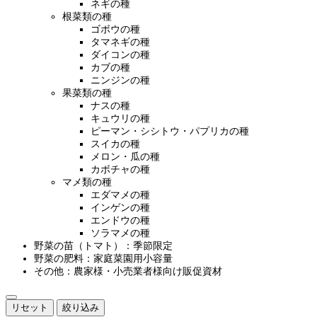
ネギの種
根菜類の種
ゴボウの種
タマネギの種
ダイコンの種
カブの種
ニンジンの種
果菜類の種
ナスの種
キュウリの種
ピーマン・シシトウ・パプリカの種
スイカの種
メロン・瓜の種
カボチャの種
マメ類の種
エダマメの種
インゲンの種
エンドウの種
ソラマメの種
野菜の苗（トマト）：季節限定
野菜の肥料：家庭菜園用小容量
その他：農家様・小売業者様向け販促資材
リセット
絞り込み