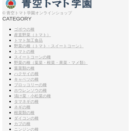
© 青空トマト学園オンラインショップ
CATEGORY
ゴボウの種
産直野菜（トマト）
トマト加工食品
野菜の種（トマト・スイートコーン）
トマトの種
スイートコーンの種
野菜の種（葉菜・根菜・果菜・マメ類）
葉菜類の種
ハクサイの種
キャベツの種
ブロッコリーの種
ホウレンソウの種
漬け菜・小松菜の種
タマネギの種
ネギの種
根菜類の種
ダイコンの種
カブの種
ニンジンの種