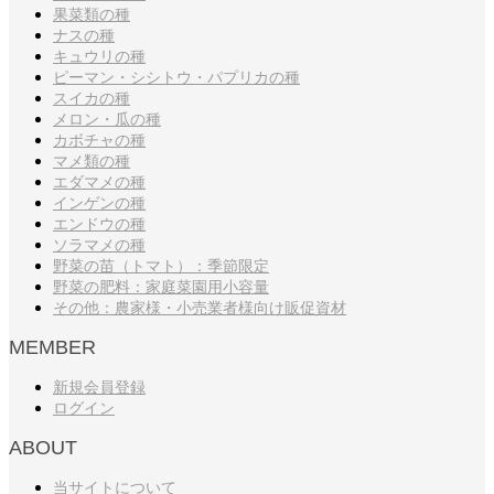
果菜類の種
ナスの種
キュウリの種
ピーマン・シシトウ・パプリカの種
スイカの種
メロン・瓜の種
カボチャの種
マメ類の種
エダマメの種
インゲンの種
エンドウの種
ソラマメの種
野菜の苗（トマト）：季節限定
野菜の肥料：家庭菜園用小容量
その他：農家様・小売業者様向け販促資材
MEMBER
新規会員登録
ログイン
ABOUT
当サイトについて