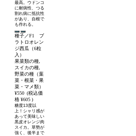
最高。ウドンコ
に耐病性、つる
割れ病に抵抗性
があり、自根で
も作れる。
種子／F1 ブ
ラトロオレン
ジ西瓜（6粒
入）
果菜類の種,
スイカの種,
野菜の種（葉
菜・根菜・果
菜・マメ類）
¥550
(税込価
格
¥605
)
糖度13度以
上！シャリ感が
あって美味しい
黒皮オレンジ肉
スイカ。草勢が
強く、後半まで