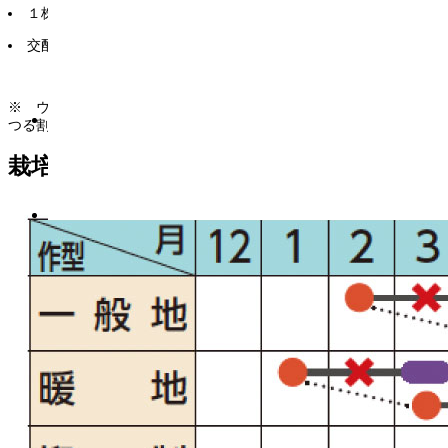
１株に２〜６果収穫可能。
交配後45日目から収穫可能。
※ ウドンコ病は出るため、適宜防除が必要。
つる割れ病は抵抗性台木で防ぐ。
栽培暦