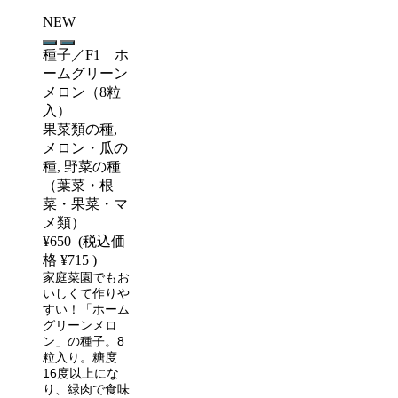
NEW
種子／F1 ホ
ームグリーン
メロン（8粒
入）
果菜類の種,
メロン・瓜の
種, 野菜の種
（葉菜・根
菜・果菜・マ
メ類）
¥650
(税込価
格
¥715
)
家庭菜園でもお
いしくて作りや
すい！「ホーム
グリーンメロ
ン」の種子。8
粒入り。糖度
16度以上にな
り、緑肉で食味