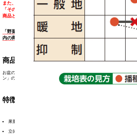
また、「産直野菜」「加工食品」「野菜の苗」「野菜の肥料」
「その他：農家様・小売業者様向け販促資材」のカテゴリーの
商品と同時購入することが出来ません。
「野菜の種（葉菜類・根菜類・果菜類・マメ類）」カテゴリー
内の商品とのみ同時購入頂けます。
商品説明
お盆のお飾りにもなる日持ちの良いメロン「ピンクゴールドメロ
ン」の種子。8粒入り。
特徴
果重は1.5〜2kg、糖度12〜15度。
立体栽培、地這い栽培両方可能で、栽培容易。