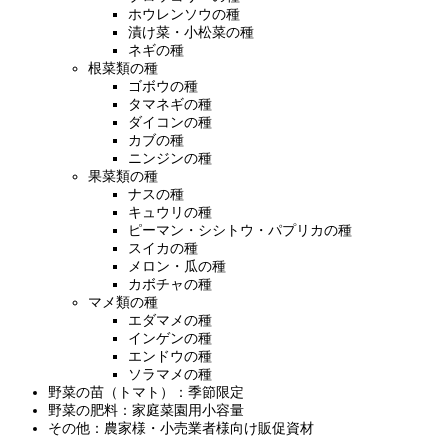
ホウレンソウの種
漬け菜・小松菜の種
ネギの種
根菜類の種
ゴボウの種
タマネギの種
ダイコンの種
カブの種
ニンジンの種
果菜類の種
ナスの種
キュウリの種
ピーマン・シシトウ・パプリカの種
スイカの種
メロン・瓜の種
カボチャの種
マメ類の種
エダマメの種
インゲンの種
エンドウの種
ソラマメの種
野菜の苗（トマト）：季節限定
野菜の肥料：家庭菜園用小容量
その他：農家様・小売業者様向け販促資材