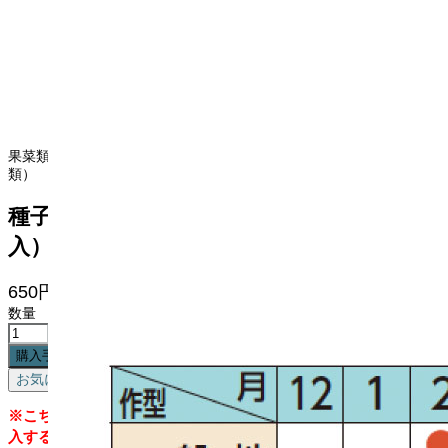
果菜類の種, メロン・瓜の種, 野菜の種（葉菜・根菜・果菜・マメ
類）
種子／F1 ピンクゴールドメロン（8粒
入）
650円
(税込価格
715円
)
数量
購入手続きへ
お気に入りに追加
※こちらの種子は「トマト」「スイートコーン」の種と同時購
入することが出来ません。