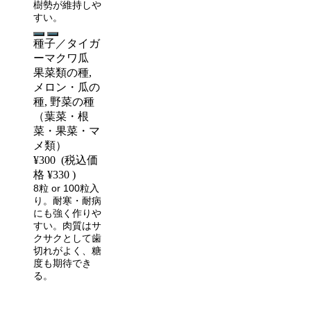
樹勢が維持しや
すい。
種子／タイガ
ーマクワ瓜
果菜類の種,
メロン・瓜の
種, 野菜の種
（葉菜・根
菜・果菜・マ
メ類）
¥300
(税込価
格
¥330
)
8粒 or 100粒入
り。耐寒・耐病
にも強く作りや
すい。肉質はサ
クサクとして歯
切れがよく、糖
度も期待でき
る。