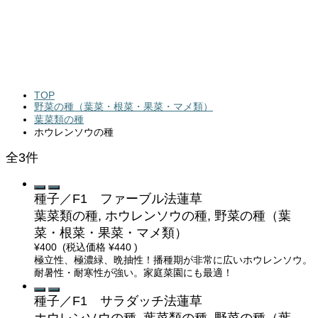
TOP
野菜の種（葉菜・根菜・果菜・マメ類）
葉菜類の種
ホウレンソウの種
全3件
種子／F1 ファーブル法蓮草
葉菜類の種, ホウレンソウの種, 野菜の種（葉
菜・根菜・果菜・マメ類）
¥400
(税込価格
¥440
)
極立性、極濃緑、晩抽性！播種期が非常に広いホウレンソウ。
耐暑性・耐寒性が強い。家庭菜園にも最適！
種子／F1 サラダッチ法蓮草