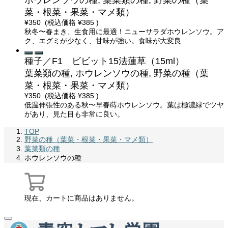
ホウレンソウの種, 葉菜類の種, 野菜の種（葉
菜・根菜・果菜・マメ類）
¥350
(税込価格
¥385
)
秋冬〜春まき、生食用に最適！ニューサラダホウレンソウ。ア
ク、エグミが少なく、甘味が強い。食味が大変良...
種子／F1 ビビット15法蓮草（15ml）
葉菜類の種, ホウレンソウの種, 野菜の種（葉
菜・根菜・果菜・マメ類）
¥350
(税込価格
¥385
)
低温伸張性のある秋〜早春蒔ホウレンソウ。葉は極濃緑でツヤ
があり、見た目も非常に良い。
TOP
野菜の種（葉菜・根菜・果菜・マメ類）
葉菜類の種
ホウレンソウの種
現在、カートに商品はありません。