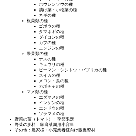
ホウレンソウの種
漬け菜・小松菜の種
ネギの種
根菜類の種
ゴボウの種
タマネギの種
ダイコンの種
カブの種
ニンジンの種
果菜類の種
ナスの種
キュウリの種
ピーマン・シシトウ・パプリカの種
スイカの種
メロン・瓜の種
カボチャの種
マメ類の種
エダマメの種
インゲンの種
エンドウの種
ソラマメの種
野菜の苗（トマト）：季節限定
野菜の肥料：家庭菜園用小容量
その他：農家様・小売業者様向け販促資材