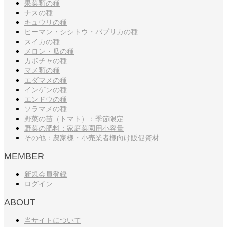
果菜類の種
ナスの種
キュウリの種
ピーマン・シシトウ・パプリカの種
スイカの種
メロン・瓜の種
カボチャの種
マメ類の種
エダマメの種
インゲンの種
エンドウの種
ソラマメの種
野菜の苗（トマト）：季節限定
野菜の肥料：家庭菜園用小容量
その他：農家様・小売業者様向け販促資材
MEMBER
新規会員登録
ログイン
ABOUT
当サイトについて