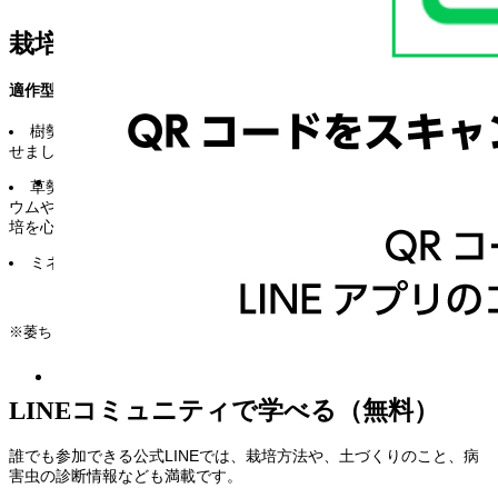
栽培のポイント
適作型...露地(寒高冷地・一般地・暖地)/半促成、促成/抑制
樹勢が強いので、適期苗定植に努めて、第一段果房を必ず着果さ
せましょう。
草勢が強いと裂果の原因になるため、窒素分はやや控え、カルシ
ウムやマグネシウム等のミネラル、微量要素を積極的に施用した栽
培を心がけましょう。
ミネラル不足は軟化の原因にもなるので注意が必要。
※萎ちょう病(F1)・半身萎ちょう病(V)・ToMV(Tm-1型)に抵抗性
LINEコミュニティで学べる（無料）
誰でも参加できる公式LINEでは、栽培方法や、土づくりのこと、病
害虫の診断情報なども満載です。