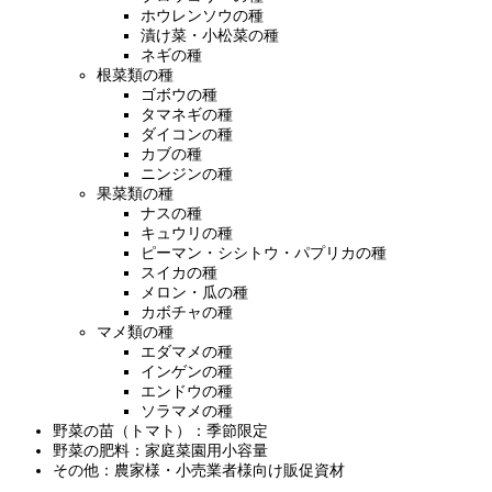
ホウレンソウの種
漬け菜・小松菜の種
ネギの種
根菜類の種
ゴボウの種
タマネギの種
ダイコンの種
カブの種
ニンジンの種
果菜類の種
ナスの種
キュウリの種
ピーマン・シシトウ・パプリカの種
スイカの種
メロン・瓜の種
カボチャの種
マメ類の種
エダマメの種
インゲンの種
エンドウの種
ソラマメの種
野菜の苗（トマト）：季節限定
野菜の肥料：家庭菜園用小容量
その他：農家様・小売業者様向け販促資材