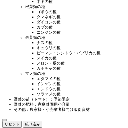
ネギの種
根菜類の種
ゴボウの種
タマネギの種
ダイコンの種
カブの種
ニンジンの種
果菜類の種
ナスの種
キュウリの種
ピーマン・シシトウ・パプリカの種
スイカの種
メロン・瓜の種
カボチャの種
マメ類の種
エダマメの種
インゲンの種
エンドウの種
ソラマメの種
野菜の苗（トマト）：季節限定
野菜の肥料：家庭菜園用小容量
その他：農家様・小売業者様向け販促資材
リセット
絞り込み