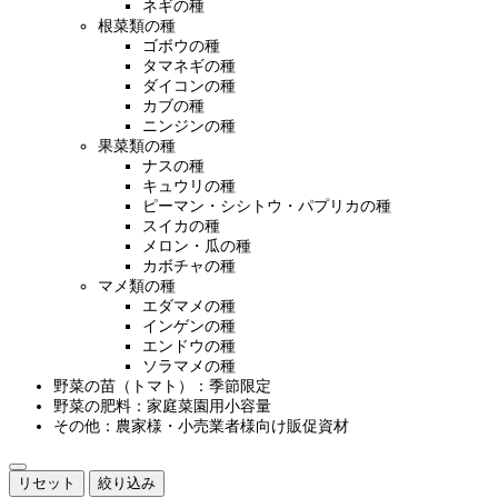
ネギの種
根菜類の種
ゴボウの種
タマネギの種
ダイコンの種
カブの種
ニンジンの種
果菜類の種
ナスの種
キュウリの種
ピーマン・シシトウ・パプリカの種
スイカの種
メロン・瓜の種
カボチャの種
マメ類の種
エダマメの種
インゲンの種
エンドウの種
ソラマメの種
野菜の苗（トマト）：季節限定
野菜の肥料：家庭菜園用小容量
その他：農家様・小売業者様向け販促資材
リセット
絞り込み