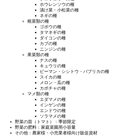
ホウレンソウの種
漬け菜・小松菜の種
ネギの種
根菜類の種
ゴボウの種
タマネギの種
ダイコンの種
カブの種
ニンジンの種
果菜類の種
ナスの種
キュウリの種
ピーマン・シシトウ・パプリカの種
スイカの種
メロン・瓜の種
カボチャの種
マメ類の種
エダマメの種
インゲンの種
エンドウの種
ソラマメの種
野菜の苗（トマト）：季節限定
野菜の肥料：家庭菜園用小容量
その他：農家様・小売業者様向け販促資材