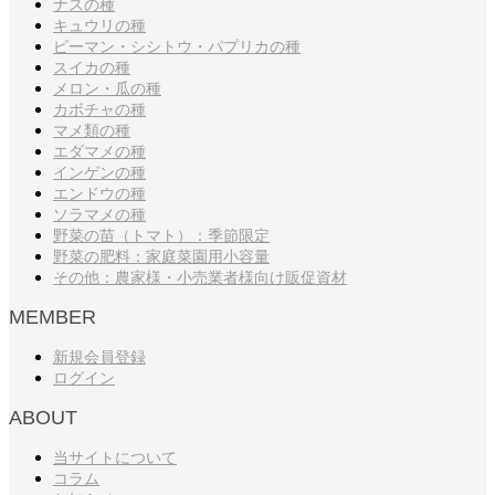
ナスの種
キュウリの種
ピーマン・シシトウ・パプリカの種
スイカの種
メロン・瓜の種
カボチャの種
マメ類の種
エダマメの種
インゲンの種
エンドウの種
ソラマメの種
野菜の苗（トマト）：季節限定
野菜の肥料：家庭菜園用小容量
その他：農家様・小売業者様向け販促資材
MEMBER
新規会員登録
ログイン
ABOUT
当サイトについて
コラム