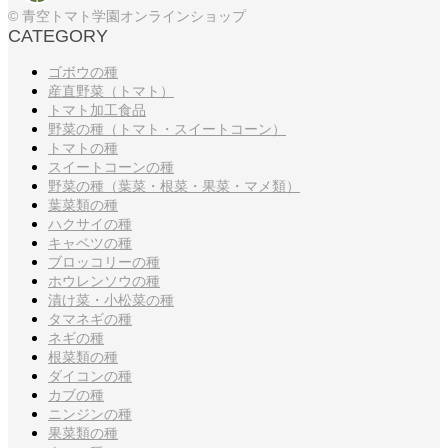
© 青空トマト学園オンラインショップ
CATEGORY
ゴボウの種
産直野菜（トマト）
トマト加工食品
野菜の種（トマト・スイートコーン）
トマトの種
スイートコーンの種
野菜の種（葉菜・根菜・果菜・マメ類）
葉菜類の種
ハクサイの種
キャベツの種
ブロッコリーの種
ホウレンソウの種
漬け菜・小松菜の種
タマネギの種
ネギの種
根菜類の種
ダイコンの種
カブの種
ニンジンの種
果菜類の種